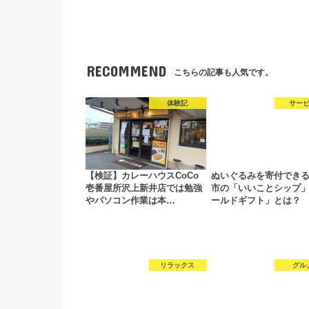
RECOMMEND
こちらの記事も人気です。
体験記
サー
【検証】カレーハウスCoCo
ぬいぐるみを寄付でき
壱番屋所沢上新井店では勉強
市の「いいことシップ
やパソコン作業は本…
ールドギフト」とは？
リラックス
グル