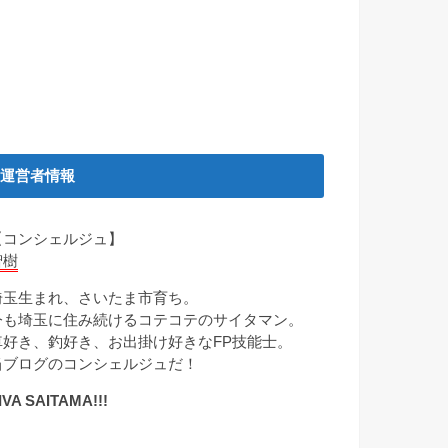
運営者情報
【コンシェルジュ】
智樹
埼玉生まれ、さいたま市育ち。
今も埼玉に住み続けるコテコテのサイタマン。
車好き、釣好き、お出掛け好きなFP技能士。
当ブログのコンシェルジュだ！
IVA SAITAMA!!!