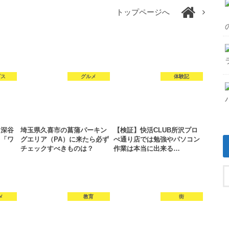
トップページへ
ビス
グルメ
体験記
る深谷
埼玉県久喜市の菖蒲パーキン
【検証】快活CLUB所沢プロ
」「ワ
グエリア（PA）に来たら必ず
ぺ通り店では勉強やパソコン
チェックすべきものは？
作業は本当に出来る…
メ
教育
街