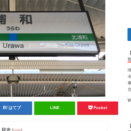
V
はてブ
LINE
Pocket
目次
[
hide
]