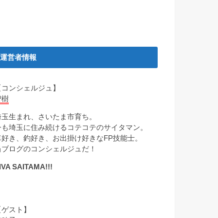
運営者情報
【コンシェルジュ】
智樹
埼玉生まれ、さいたま市育ち。
今も埼玉に住み続けるコテコテのサイタマン。
車好き、釣好き、お出掛け好きなFP技能士。
当ブログのコンシェルジュだ！
IVA SAITAMA!!!
【ゲスト】