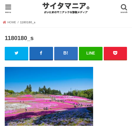
menu
search
HOME
1180180_s
1180180_s
LINE