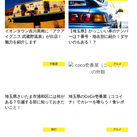
イオンタウン吉川美南に「アクア
【埼玉県】かっこいい車のナンバ
イグニス 武蔵野温泉」が出店！
ーは？番号・地名別に紹介！ダサ
魅力を紹介します
いのもある！？
不動産
グルメ
埼玉県さいたま市浦和区には何が
埼玉県のCoCo壱番屋（ココイ
ある？引越する前に知っておきた
チ）でカレーを喰らう！食レポ
いこと！
旅行
グルメ