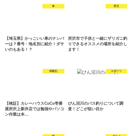
車
育児
【埼玉県】かっこいい車のナンバ
所沢市で子供と一緒にザリガニ釣
ーは？番号・地名別に紹介！ダサ
りできるオススメの場所を紹介し
いのもある！？
ます！
体験記
スポーツ
【検証】カレーハウスCoCo壱番
びん沼川のバス釣りについて調
屋所沢上新井店では勉強やパソコ
査！どこが狙い目か
ン作業は本…