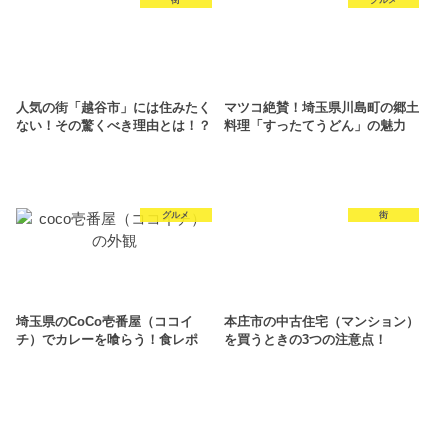
街
グルメ
人気の街「越谷市」には住みたく
マツコ絶賛！埼玉県川島町の郷土
ない！その驚くべき理由とは！？
料理「すったてうどん」の魅力
グルメ
街
埼玉県のCoCo壱番屋（ココイ
本庄市の中古住宅（マンション）
チ）でカレーを喰らう！食レポ
を買うときの3つの注意点！