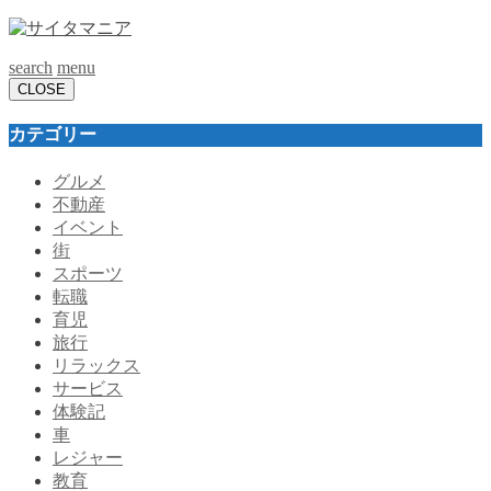
search
menu
CLOSE
カテゴリー
グルメ
不動産
イベント
街
スポーツ
転職
育児
旅行
リラックス
サービス
体験記
車
レジャー
教育