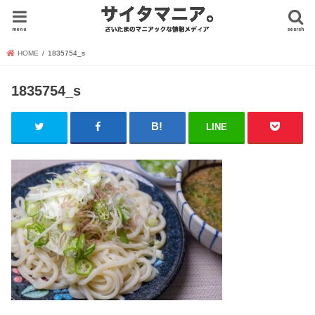
menu
search
HOME
1835754_s
1835754_s
LINE