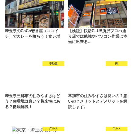
埼玉県のCoCo壱番屋（ココイ
【検証】快活CLUB所沢プロぺ通
チ）でカレーを喰らう！食レポ
り店では勉強やパソコン作業は本
当に出来る…
不動産
街
埼玉県三郷市の住みやすさはど
草加市の住みやすさは良いの？悪
う？住環境は良い？将来性はあ
いの？メリットとデメリットを解
る？徹底解説！
説します。
グルメ
グルメ