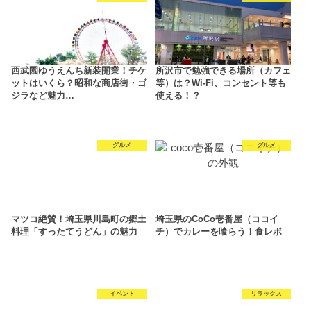
西武園ゆうえんち新装開業！チケ
所沢市で勉強できる場所（カフェ
ットはいくら？昭和な商店街・ゴ
等）は？Wi-Fi、コンセント等も
ジラなど魅力…
使える！？
グルメ
グルメ
マツコ絶賛！埼玉県川島町の郷土
埼玉県のCoCo壱番屋（ココイ
料理「すったてうどん」の魅力
チ）でカレーを喰らう！食レポ
イベント
リラックス