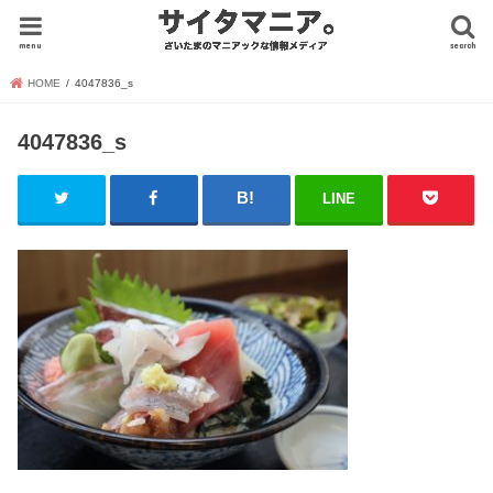
menu
search
HOME
4047836_s
4047836_s
LINE