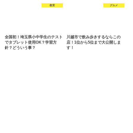
教育
グルメ
全国初！埼玉県小中学生のテスト
川越市で飲み歩きするならこの
でタブレット使用OK？学習方
店！1位から5位まで大公開しま
針？どういう事？
す！