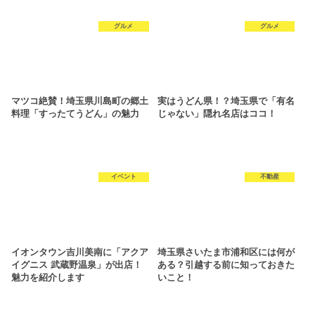
グルメ
グルメ
マツコ絶賛！埼玉県川島町の郷土
実はうどん県！？埼玉県で「有名
料理「すったてうどん」の魅力
じゃない」隠れ名店はココ！
イベント
不動産
イオンタウン吉川美南に「アクア
埼玉県さいたま市浦和区には何が
イグニス 武蔵野温泉」が出店！
ある？引越する前に知っておきた
魅力を紹介します
いこと！