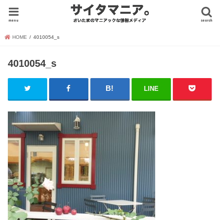
menu
search
HOME
4010054_s
4010054_s
LINE