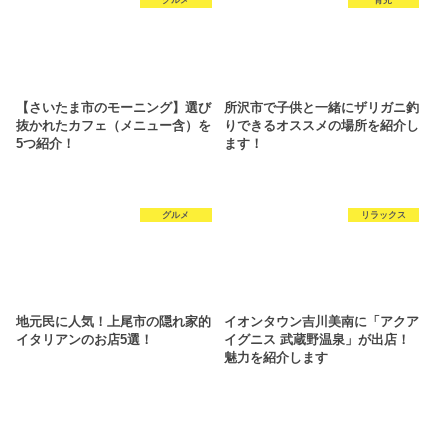
グルメ
育児
【さいたま市のモーニング】選び
所沢市で子供と一緒にザリガニ釣
抜かれたカフェ（メニュー含）を
りできるオススメの場所を紹介し
5つ紹介！
ます！
グルメ
リラックス
地元民に人気！上尾市の隠れ家的
イオンタウン吉川美南に「アクア
イタリアンのお店5選！
イグニス 武蔵野温泉」が出店！
魅力を紹介します