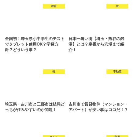
教育
街
全国初！埼玉県小中学生のテスト
日本一暑い街【埼玉・熊谷の銭
でタブレット使用OK？学習方
湯】とは？定番から穴場まで紹
針？どういう事？
介！
街
不動産
埼玉県・吉川市と三郷市は結局ど
吉川市で賃貸物件（マンション・
っちが住みやすいのか問題！
アパート）が安い駅はココだ！？