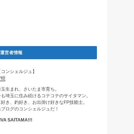
運営者情報
【コンシェルジュ】
智樹
埼玉生まれ、さいたま市育ち。
今も埼玉に住み続けるコテコテのサイタマン。
車好き、釣好き、お出掛け好きなFP技能士。
当ブログのコンシェルジュだ！
IVA SAITAMA!!!