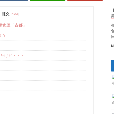
目次
[
hide
]
定食屋「古都」
！？
N
きたけど・・・
食