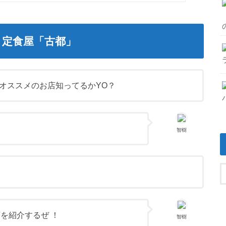
定食屋「古都」
オススメのお店知ってるかYO？
智樹
を紹介するぜ ！
智樹