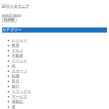
search
menu
CLOSE
カテゴリー
レジャー
教育
グルメ
不動産
イベント
街
スポーツ
転職
育児
旅行
リラックス
サービス
体験記
車