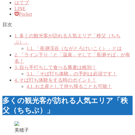
はてブ
LINE
Pocket
目次
1.
多くの観光客が訪れる人気エリア「秩父（ちち
ぶ）」
1.1.
「長瀞渓谷（ながとろけいこく）」とは
2.
「ライン下り「と「温泉」そして「長瀞そば」が有
名！
3.
自ら手打ちして食べる蕎麦は格別！
3.1.
「そば打ち体験」の予約は必須です！
4.
そば打ち体験をする時のポイント！
4.1.
お土産として持ち帰ることも可能！
多くの観光客が訪れる人気エリア「秩
父（ちちぶ）」
美穂子