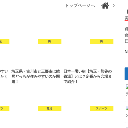
トップページへ
産
街
街
N
やすい
埼玉県・吉川市と三郷市は結
日本一暑い街【埼玉・熊谷の
みたく
局どっちが住みやすいのか問
銭湯】とは？定番から穴場ま
題！
で紹介！
ーツ
育児
スポーツ