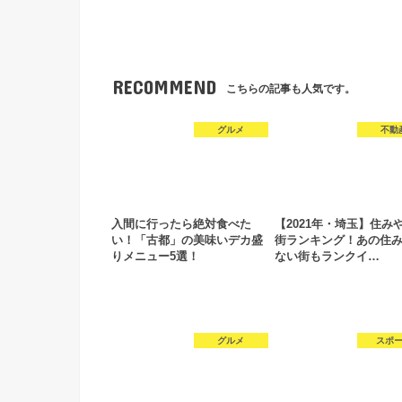
RECOMMEND
こちらの記事も人気です。
グルメ
不動
入間に行ったら絶対食べた
【2021年・埼玉】住み
い！「古都」の美味いデカ盛
街ランキング！あの住
りメニュー5選！
ない街もランクイ…
グルメ
スポ