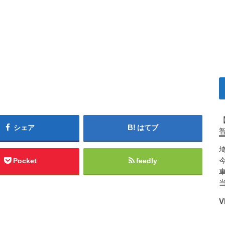
シェア
はてブ
Pocket
feedly
V