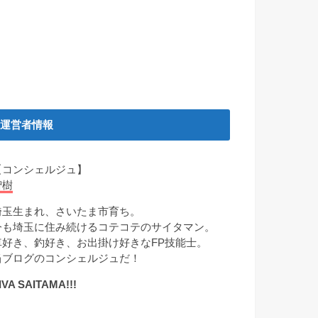
運営者情報
【コンシェルジュ】
智樹
埼玉生まれ、さいたま市育ち。
今も埼玉に住み続けるコテコテのサイタマン。
車好き、釣好き、お出掛け好きなFP技能士。
当ブログのコンシェルジュだ！
IVA SAITAMA!!!