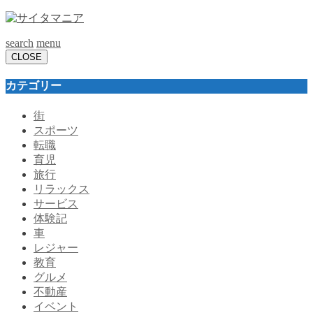
search
menu
CLOSE
カテゴリー
街
スポーツ
転職
育児
旅行
リラックス
サービス
体験記
車
レジャー
教育
グルメ
不動産
イベント