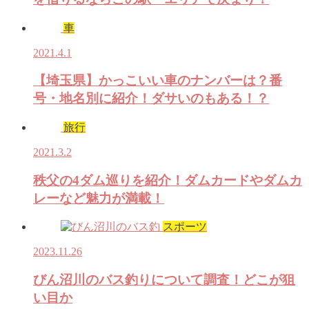
車
2021.4.1
【埼玉県】かっこいい車のナンバーは？番
号・地名別に紹介！ダサいのもある！？
旅行
2021.3.2
秩父の4ダム巡りを紹介！ダムカードやダムカ
レーなど魅力が満載！
スポーツ
2023.11.26
びん沼川のバス釣りについて調査！どこが狙
い目か