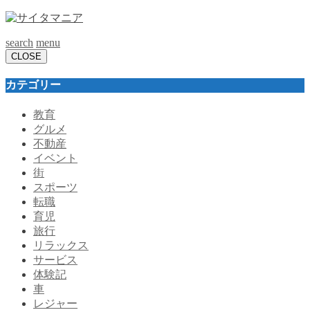
search
menu
CLOSE
カテゴリー
教育
グルメ
不動産
イベント
街
スポーツ
転職
育児
旅行
リラックス
サービス
体験記
車
レジャー