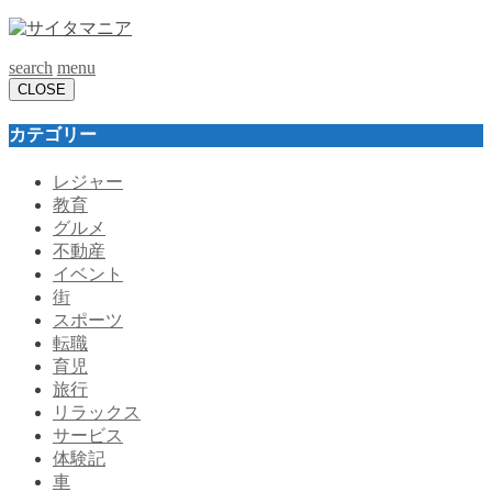
search
menu
CLOSE
カテゴリー
レジャー
教育
グルメ
不動産
イベント
街
スポーツ
転職
育児
旅行
リラックス
サービス
体験記
車