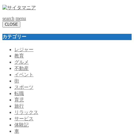
search
menu
CLOSE
カテゴリー
レジャー
教育
グルメ
不動産
イベント
街
スポーツ
転職
育児
旅行
リラックス
サービス
体験記
車