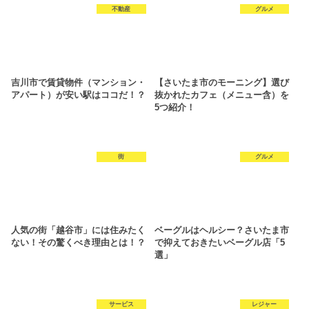
不動産
グルメ
吉川市で賃貸物件（マンション・
【さいたま市のモーニング】選び
アパート）が安い駅はココだ！？
抜かれたカフェ（メニュー含）を
5つ紹介！
街
グルメ
人気の街「越谷市」には住みたく
ベーグルはヘルシー？さいたま市
ない！その驚くべき理由とは！？
で抑えておきたいベーグル店「5
選」
サービス
レジャー