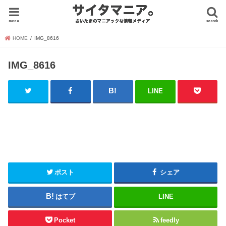
menu
search
HOME
IMG_8616
IMG_8616
LINE
ポスト
シェア
はてブ
LINE
Pocket
feedly