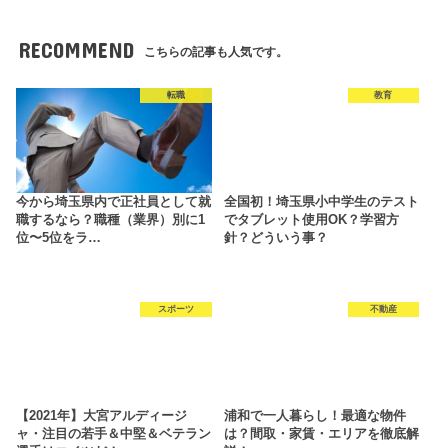
RECOMMEND
こちらの記事も人気です。
転職
教育
今から埼玉県内で正社員として就
全国初！埼玉県小中学生のテスト
職するなら？職種（業界）別に1
でタブレット使用OK？学習方
位〜5位をラ…
針？どういう事？
スポーツ
不動産
【2021年】大宮アルディージ
浦和で一人暮らし！最適な物件
ャ・注目の若手＆中堅＆ベテラン
は？間取・家賃・エリアを徹底解