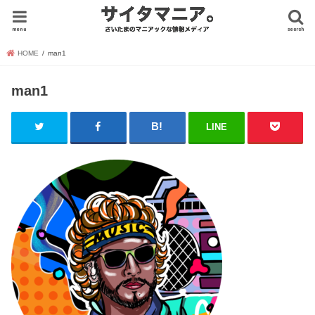
menu
search
HOME
man1
man1
LINE