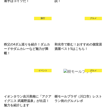
選手はコイツだ！
説！
旅行
グルメ
秩父の4ダム巡りを紹介！ダムカ
和光市で飲む！おすすめの個室居
ードやダムカレーなど魅力が満
酒屋ベスト5はこちら！
載！
イベント
グルメ
イオンタウン吉川美南に「アクア
樹モールプラザ（川口市）レスト
イグニス 武蔵野温泉」が出店！
ラン街のグルメレポ
魅力を紹介します