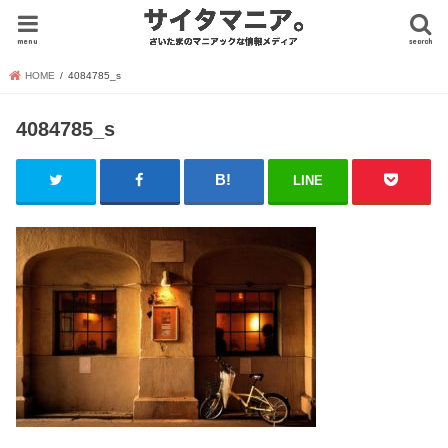
menu
search
HOME
4084785_s
4084785_s
LINE