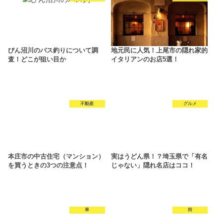
びん沼川のバス釣りについて調
地元民に人気！上尾市の隠れ家的
査！どこが狙い目か
イタリアンのお店5選！
不動産
グルメ
本庄市の中古住宅（マンション）
実はうどん県！？埼玉県で「有名
を買うときの3つの注意点！
じゃない」隠れ名店はココ！
車
街