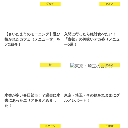
グルメ
グルメ
【さいたま市のモーニング】選び
入間に行ったら絶対食べたい！
抜かれたカフェ（メニュー含）を
「古都」の美味いデカ盛りメニュ
5つ紹介！
ー5選！
街
グルメ
水害が多い春日部市！？過去に水
東京・埼玉・その他を気ままにグ
害にあったエリアをまとめまし
ルメレポート！
た！
スポーツ
不動産